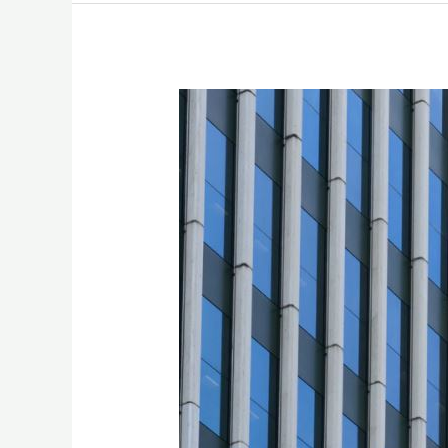
Hochglanz
durch
hochwertige
Reinigung