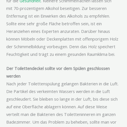
für die
Gesundheit
. Kleinere
Schimmelflächen
lassen sich
mit
70-prozentigem
Alkohol beseitigen. Zur besseren
Entfernung ist ein Einwirken des Alkohols zu empfehlen.
Sollte eine sehr große Fläche betroffen sein, ist ein
Heranziehen eines Experten anzuraten. Darüber hinaus
können Möbeln oder
Deckenplatten
mit
offenporigem
Holz
der Schimmelbildung vorbeugen. Denn das Holz speichert
Feuchtigkeit und trägt zu einem gesunden Raumklima bei.
Der
Toilettendeckel
sollte vor dem Spülen geschlossen
werden
Nach jeder
Toilettenspülung
gelangen Bakterien in die Luft.
Die Partikel des
verkeimten
Wassers werden in die Luft
geschleudert. Sie bleiben so lange in der Luft, bis diese sich
auf eine Oberfläche ablagern können. Auf diese Weise
verteilt man die Bakterien des
Toiletteninneren
im ganzen
Badezimmer. Um das Problem zu beheben, sollte man vor