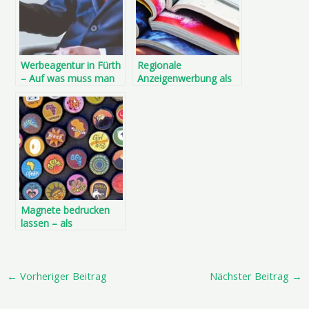
Werbeagentur in Fürth
Regionale
– Auf was muss man
Anzeigenwerbung als
als Kunde besonders
Eyecatcher einsetzen
achten?
Magnete bedrucken
lassen – als
Werbemittel oder
individuelle
Geschenkidee
←
Vorheriger Beitrag
Nächster Beitrag
→