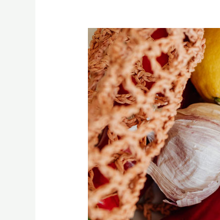
22
High
Fiber
Foods
You
Should
Eat