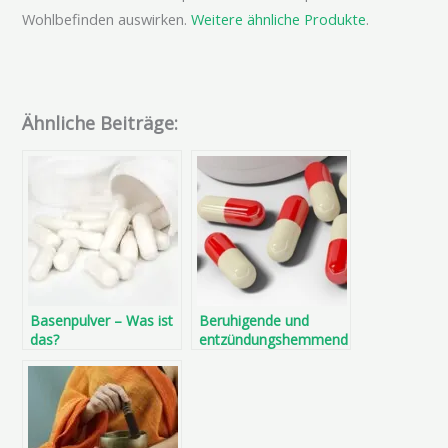
Wohlbefinden auswirken.
Weitere ähnliche Produkte
.
Ähnliche Beiträge:
Basenpulver – Was ist
Beruhigende und
das?
entzündungshemmend
e Wirkung durch
geschmacksneutrale
CBD Kapseln