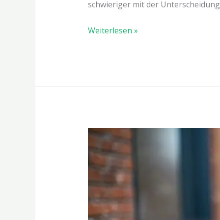
schwieriger mit der Unterscheidung 
Weiterlesen »
Die
Gesundheit
im
Alltag
schützen