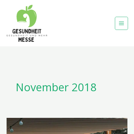
Zum
Inhalt
springen
November 2018
Doppelstegplatten
–