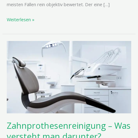
meisten Fällen rein objektiv bewertet. Der eine […]
Weiterlesen »
Zahnprothesenreinigung –
Was
versteht
man
darunter?
Zahnprothesenreinigung – Was
versteht man darunter?